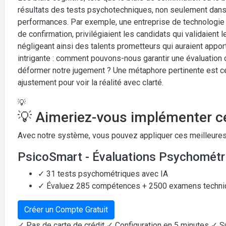
résultats des tests psychotechniques, non seulement dans 
performances. Par exemple, une entreprise de technologie a
de confirmation, privilégiaient les candidats qui validaien
négligeant ainsi des talents prometteurs qui auraient appo
intrigante : comment pouvons-nous garantir une évaluation
déformer notre jugement ? Une métaphore pertinente est cell
ajustement pour voir la réalité avec clarté.
💡
💡 Aimeriez-vous implémenter ce
Avec notre système, vous pouvez appliquer ces meilleures
PsicoSmart - Évaluations Psychométr
✓ 31 tests psychométriques avec IA
✓ Évaluez 285 compétences + 2500 examens techn
Créer un Compte Gratuit
✓ Pas de carte de crédit ✓ Configuration en 5 minutes ✓ S