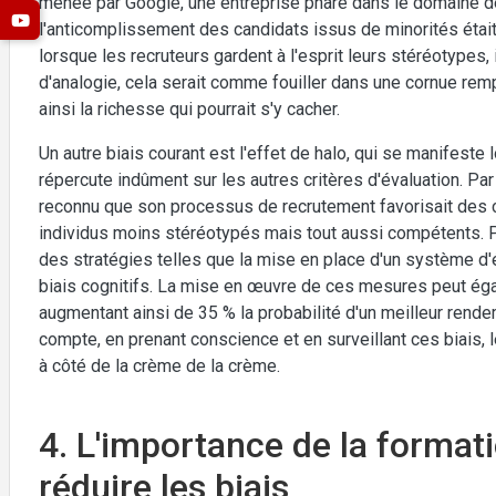
menée par Google, une entreprise phare dans le domaine d
l'anticomplissement des candidats issus de minorités était
lorsque les recruteurs gardent à l'esprit leurs stéréotypes,
d'analogie, cela serait comme fouiller dans une cornue rempl
ainsi la richesse qui pourrait s'y cacher.
Un autre biais courant est l'effet de halo, qui se manifest
répercute indûment sur les autres critères d'évaluation. P
reconnu que son processus de recrutement favorisait des c
individus moins stéréotypés mais tout aussi compétents. P
des stratégies telles que la mise en place d'un système d'
biais cognitifs. La mise en œuvre de ces mesures peut éga
augmentant ainsi de 35 % la probabilité d'un meilleur ren
compte, en prenant conscience et en surveillant ces biais,
à côté de la crème de la crème.
4. L'importance de la format
réduire les biais