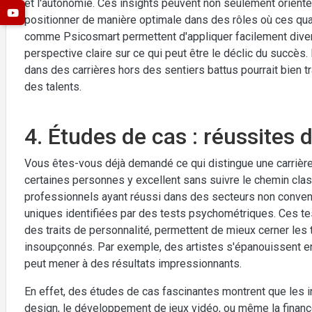
et l'autonomie. Ces insights peuvent non seulement orient
positionner de manière optimale dans des rôles où ces quali
comme Psicosmart permettent d'appliquer facilement diver
perspective claire sur ce qui peut être le déclic du succès.
dans des carrières hors des sentiers battus pourrait bien 
des talents.
4. Études de cas : réussites 
Vous êtes-vous déjà demandé ce qui distingue une carrière t
certaines personnes y excellent sans suivre le chemin cla
professionnels ayant réussi dans des secteurs non conven
uniques identifiées par des tests psychométriques. Ces tes
des traits de personnalité, permettent de mieux cerner les 
insoupçonnés. Par exemple, des artistes s'épanouissent en 
peut mener à des résultats impressionnants.
En effet, des études de cas fascinantes montrent que les 
design, le développement de jeux vidéo, ou même la finance