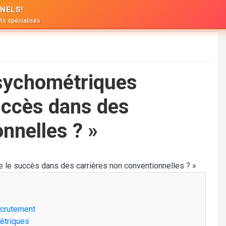
NELS!
ts spécialisés
sychométriques
succès dans des
nnelles ? »
ecrutement
étriques