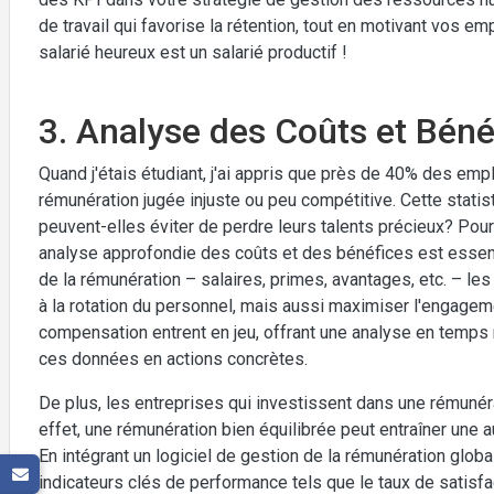
de travail qui favorise la rétention, tout en motivant vos e
salarié heureux est un salarié productif !
3. Analyse des Coûts et Bén
Quand j'étais étudiant, j'ai appris que près de 40% des emp
rémunération jugée injuste ou peu compétitive. Cette statis
peuvent-elles éviter de perdre leurs talents précieux? Pour
analyse approfondie des coûts et des bénéfices est essen
de la rémunération – salaires, primes, avantages, etc. – le
à la rotation du personnel, mais aussi maximiser l'engage
compensation entrent en jeu, offrant une analyse en temps
ces données en actions concrètes.
De plus, les entreprises qui investissent dans une rémunéra
effet, une rémunération bien équilibrée peut entraîner une
En intégrant un logiciel de gestion de la rémunération glo
indicateurs clés de performance tels que le taux de satisf