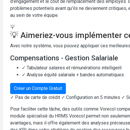
d'engagement et le coût de remplacement des employés. En
problèmes potentiels avant qu'ils ne deviennent critiques, et
au sein de votre équipe.
💡
💡 Aimeriez-vous implémenter ce
Avec notre système, vous pouvez appliquer ces meilleures
Compensations - Gestion Salariale
✓ Tabulateur salaires et rémunérations intelligent
✓ Analyse équité salariale + bandes automatiques
Créer un Compte Gratuit
✓ Pas de carte de crédit ✓ Configuration en 5 minutes ✓ S
Pour faciliter cette tâche, des outils comme Vorecol comp
module spécialisé du HRMS Vorecol permet non seulement 
avantages, mais il offre également des analyses précieuse
des KPI dans votre stratégie de gestion des ressources 